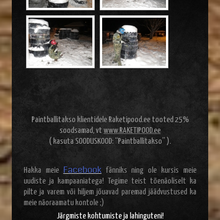
Paintballitakso klientidele Raketipood.ee tooted 25%
soodsamad, vt
www.RAKETIPOOD.ee
( kasuta SOODUSKOOD: “Paintballitakso” ).
Facebook
Hakka meie
fänniks ning ole kursis meie
uudiste ja kampaaniatega! Tegime teist tõenäoliselt ka
pilte ja varem või hiljem jõuavad paremad jäädvustused ka
meie näoraamatu kontole ;)
Järgmiste kohtumiste ja lahinguteni!