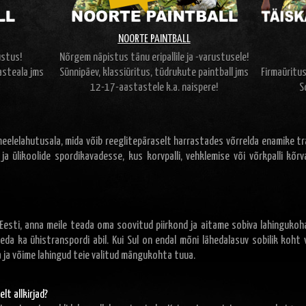
NOORTE PAINTBALL
ustus!
Nõrgem näpistus tänu eripallile ja -varustusele!
asteala jms
Sünnipäev, klassiüritus, tüdrukute paintball jms
Firmaüritu
12-17-aastastele k.a. naispere!
S
meelelahutusala, mida võib reeglitepäraselt harrastades võrrelda enamike tr
 ja ülikoolide spordikavadesse, kus korvpalli, vehklemise või võrkpalli kõrv
 Eesti, anna meile teada oma soovitud piirkond ja aitame sobiva lahingukoh
seda ka ühistranspordi abil. Kui Sul on endal mõni lähedalasuv sobilik koht 
ja võime lahingud teie valitud mängukohta tuua.
t allkirjad?