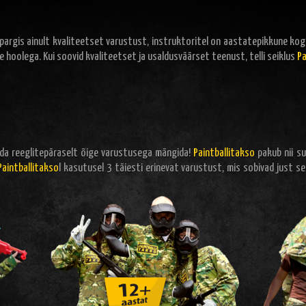
rgis ainult kvaliteetset varustust, instruktoritel on aastatepikkune ko
 hoolega. Kui soovid kvaliteetset ja usaldusväärset teenust, telli seiklus
Pa
 seda reeglitepäraselt õige varustusega mängida!
Paintballitakso
pakub nii su
Paintballitakso
l kasutusel 3 täiesti erinevat varustust, mis sobivad just se