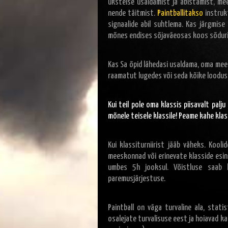
üksteise usaldamist ja abistamist, me
nende täitmist.
Paintballitakso
instrukt
signaalide abil suhtlema. Kas järgmise
mõnes endises sõjaväeosas koos sõdur
Kas Sa õpid lähedasi usaldama, oma mee
raamatut lugedes või seda kõike looduse
Kui teil pole oma klassis piisavalt palj
mõnele teisele klassile! Peame kahe klas
Kui klassiturniirist jääb väheks.
Koolid
meeskonnad või erinevate klasside esin
umbes 5h jooksul. Võistluse saab l
paremusjärjestuse.
Paintball
on väga turvaline ala, statist
osalejate turvalisuse eest ja hoiavad ka