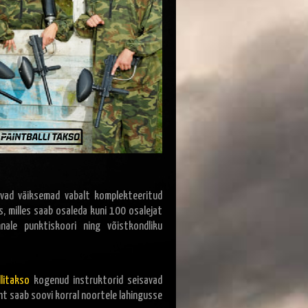
alevad väiksemad vabalt komplekteeritud
, milles saab osaleda kuni 100 osalejat
ale punktiskoori ning võistkondliku
llitakso
kogenud instruktorid seisavad
uht saab soovi korral noortele lahingusse