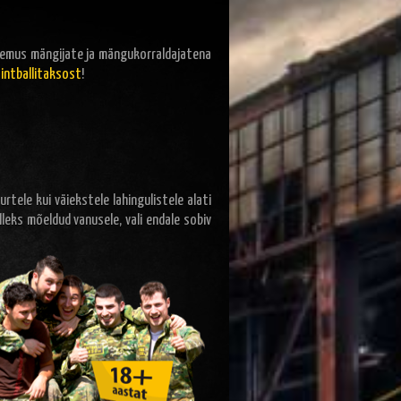
gemus mängijate ja mängukorraldajatena
intballitaksost
!
urtele kui väiekstele lahingulistele alati
lleks mõeldud vanusele, vali endale sobiv