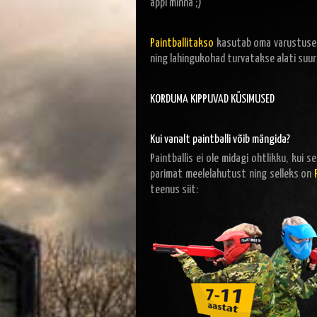
appi minna ;)
Paintballitakso
kasutab oma varustusepa
ning lahingukohad turvatakse alati suure
KORDUMA KIPPUVAD KÜSIMUSED
Kui vanalt paintballi võib mängida?
Paintballis ei ole midagi ohtlikku, kui
parimat meelelahutust ning selleks on
teenus siit: