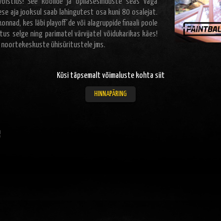
 võistlus! See koolide ja õpilasesinduste seas väga
se aja jooksul saab lahingutest osa kuni 80 osalejat.
onnad, kes läbi playoff´de või alagruppide finaali poole
tus selge ning parimatel värvijatel võidukarikas käes!
, noortekeskuste ühisüritustele jms.
Küsi täpsemalt võimaluste kohta siit
HINNAPÄRING
!