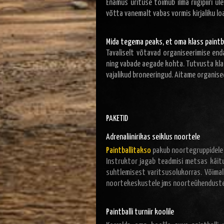
Enamus ürituse toimub ilma riigipiiri ül
võtta vanemalt vabas vormis kirjaliku lo
Mida tegema peaks, et oma klass paintba
Tavaliselt võtavad organiseerimise end
ning vabade aegade kohta. Tutvusta kla
vajalikud broneeringud. Aitame organiseer
PAKETID
Adrenaliinirikas seiklus noortele
Paintballitakso
pakub noortegruppidele 
Instruktor jagab teadmisi metsas käit
suhtlemisest varitsusolukorras. Võimali
noortekeskustele jms noorteühendustel
Paintballi turniir koolile