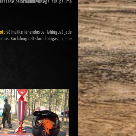
aastase paintballihuvilisega, siis palume
olt
võimalike lahenduste, lahinguväljade
akus. Kui lahingseltskond paigas, teeme