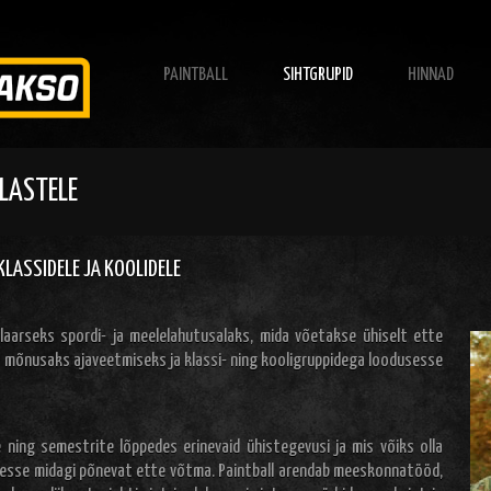
PAINTBALL
SIHTGRUPID
HINNAD
LASTELE
LASSIDELE JA KOOLIDELE
aarseks spordi- ja meelelahutusalaks, mida võetakse ühiselt ette
 mõnusaks ajaveetmiseks ja klassi- ning kooligruppidega loodusesse
e ning semestrite lõppedes erinevaid ühistegevusi ja mis võiks olla
usesse midagi põnevat ette võtma. Paintball arendab meeskonnatööd,