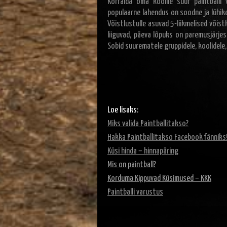
Korralda oma koolile suur paintballi
populaarne lahendus on soodne ja lühike
Võistlustulle asuvad 5-liikmelised võistk
liiguvad, päeva lõpuks on paremusjärjes
Sobid suurematele gruppidele, koolidele
Loe lisaks:
Miks valida Paintballitakso?
Hakka
Paintballitakso Facebook fänni
ks
Küsi hinda – hinnapäring
Mis on paintball?
Korduma Kippuvad Küsimused – KKK
Paintballi varustus