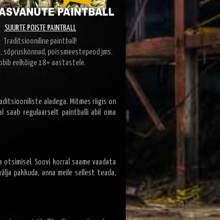
SUURTE POISTE PAINTBALL
Traditsiooniline paintball!
s, sõpruskonnad, poissmeestepeod jms.
obib eelkõige 18+ aastastele.
aditsiooniliste aladega. Mitmes riigis on
al saab regulaarselt paintballi abil oma
a otsimisel. Soovi korral saame vaadata
välja pakkuda, anna meile sellest teada,