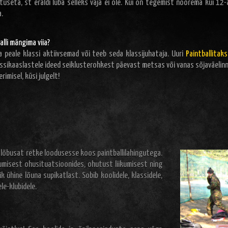
etuseta, st eraldi luba selleks vaja ei ole. Kui on tegemist noorema kui 12-
a.
lli mängima viia?
a peale klassi aktiivsemad või teeb seda klassijuhataja. Uuri
Paintballitaks
ssikaaslastele ideed seiklusterohkest päevast metsas või vanas sõjaväelinn
imisel, küsi julgelt!
lõbusat retke loodusesse koos paintballilahingutega.
umisest ohusituatsioonides, ohutust liikumisest ning
k ühine lõuna supikatlast. Sobib koolidele, klassidele,
e-klubidele.