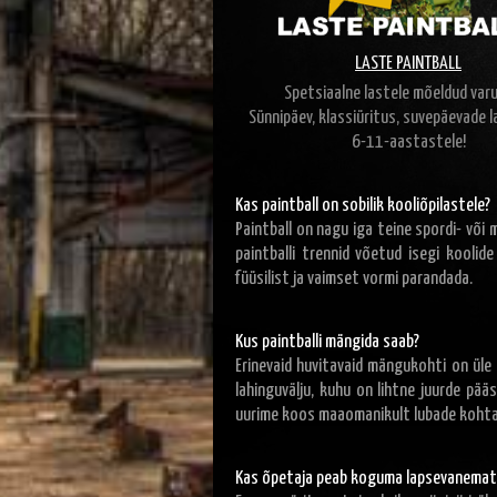
LASTE PAINTBALL
Spetsiaalne lastele mõeldud var
Sünnipäev, klassiüritus, suvepäevade l
6-11-aastastele!
Kas paintball on sobilik kooliõpilastele?
Paintball on nagu iga teine spordi- või 
paintballi trennid võetud isegi koolide
füüsilist ja vaimset vormi parandada.
Kus paintballi mängida saab?
Erinevaid huvitavaid mängukohti on üle
lahinguvälju, kuhu on lihtne juurde pää
uurime koos maaomanikult lubade kohta 
Kas õpetaja peab koguma lapsevanematel