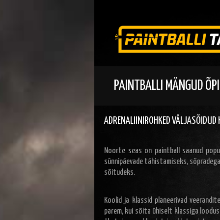
PAINTBALLI MÄNGUD ÕPI
ADRENALIINIROHKED VÄLJASÕIDUD K
Noorte seas on paintball saanud popul
sünnipäevade tähistamiseks, sõpradega
sõitudeks.
Koolid ja klassid planeerivad veerandit
parem, kui sõita ühiselt klassiga lood