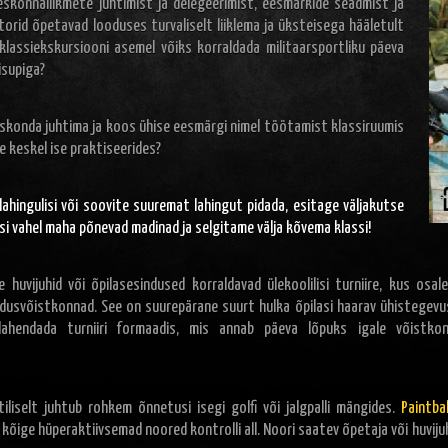
eskonnaliikmete juhtimist ja delegeerimist, eesmärkide seadmist ja
orid õpetavad looduses turvaliselt liiklema ja üksteisega hääletult
 klassiekskursiooni asemel võiks korraldada militaarsportliku päeva
isupiga?
skonda juhtima ja koos ühise eesmärgi nimel töötamist klassiruumis
 keskel ise praktiseerides?
u lahingulisi või soovite suuremat lahingut pidada, esitage väljakutse
si vahel maha põnevad madinad ja selgitame välja kõvema klassi!
e huvijuhid või õpilasesindused korraldavad ülekoolilisi turniire, kus os
dusvõistkonnad. See on suurepärane suurt hulka õpilasi haarav ühistegevus
ahendada turniiri formaadis, mis annab päeva lõpuks igale võistkonn
iliselt juhtub rohkem õnnetusi isegi golfi või jalgpalli mängides.
Paintba
 kõige hüperaktiivsemad noored kontrolli all. Noori saatev õpetaja või huvij