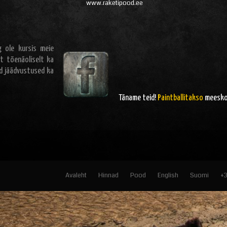
www.raketipood.ee
 ole kursis meie
t tõenäoliselt ka
ad jäädvustused ka
Täname teid!
Paintballitakso
meesk
Avaleht
Hinnad
Pood
English
Suomi
+3