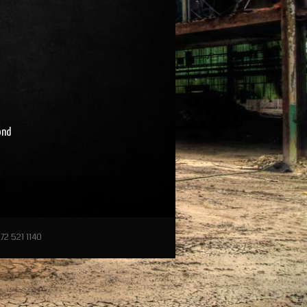
ond
72 521 1140