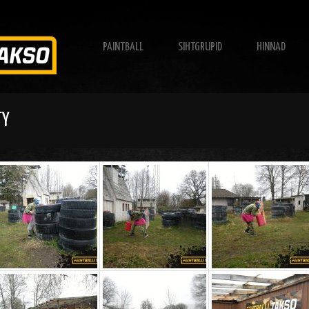
PAINTBALL
SIHTGRUPID
HINNAD
TY