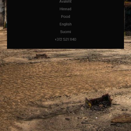
Avaleht
Hinnad
Pood
English
Suomi
+372 521 1140