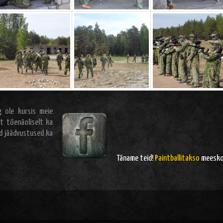
 ole kursis meie
t tõenäoliselt ka
ad jäädvustused ka
Täname teid!
Paintballitakso
meesk