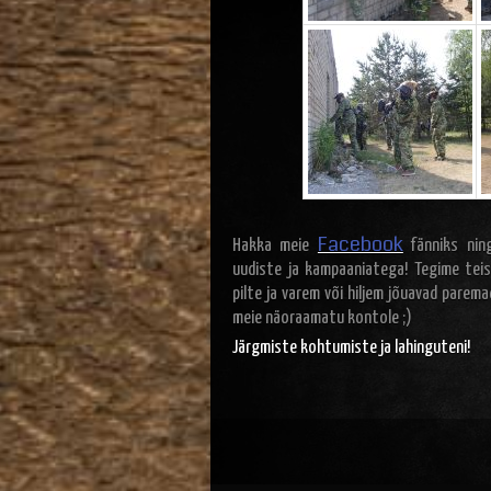
Facebook
Hakka meie
fänniks ning
uudiste ja kampaaniatega! Tegime teis
pilte ja varem või hiljem jõuavad parem
meie näoraamatu kontole ;)
Järgmiste kohtumiste ja lahinguteni!