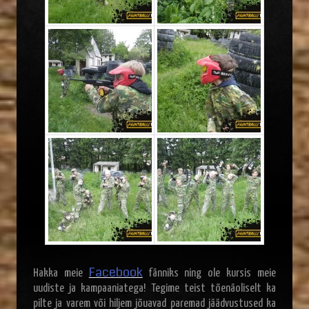
Facebook
Hakka meie
fänniks ning ole kursis meie
uudiste ja kampaaniatega! Tegime teist tõenäoliselt ka
pilte ja varem või hiljem jõuavad paremad jäädvustused ka