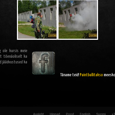
 ole kursis meie
t tõenäoliselt ka
ad jäädvustused ka
Täname teid!
Paintballitakso
meesk
Avaleht
Hinnad
Pood
English
Suomi
+3