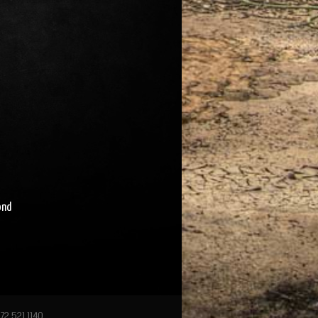
ond
72 521 1140