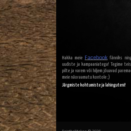
Facebook
Hakka meie
fänniks ning
uudiste ja kampaaniatega! Tegime teis
pilte ja varem või hiljem jõuavad parem
meie näoraamatu kontole ;)
Järgmiste kohtumiste ja lahinguteni!