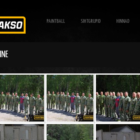
PAINTBALL
SIHTGRUPID
HINNAD
INE