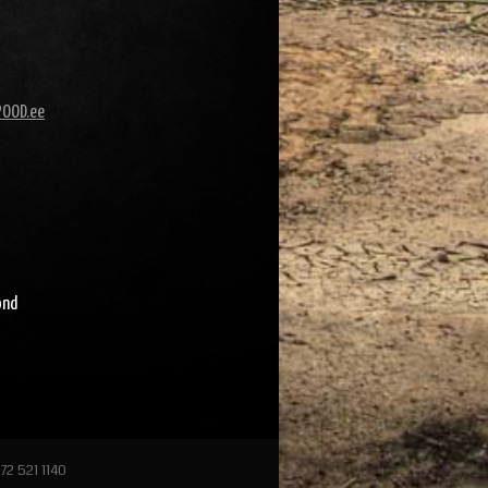
POOD.ee
ond
72 521 1140