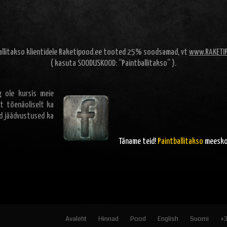
allitakso klientidele Raketipood.ee tooted 25% soodsamad, vt
www.RAKETI
( kasuta SOODUSKOOD: “Paintballitakso” ).
 ole kursis meie
t tõenäoliselt ka
ad jäädvustused ka
Täname teid!
Paintballitakso
meesk
Avaleht
Hinnad
Pood
English
Suomi
+3