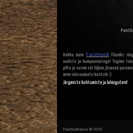
Paintb
Facebook
Hakka meie
fänniks ning
uudiste ja kampaaniatega! Tegime teis
pilte ja varem või hiljem jõuavad parem
meie näoraamatu kontole ;)
Järgmiste kohtumiste ja lahinguteni!
Paintballitakso © 2026