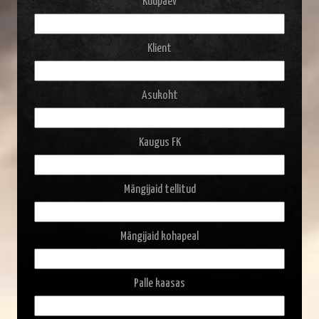
Kuupäev
Klient
Asukoht
Kaugus FK
Mängijaid tellitud
Mängijaid kohapeal
Palle kaasas