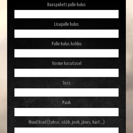
Baaspaketi palle kulus
Lisapalle kulus
Palle kulus kokku
Vorme kasutusel
Toss
Pauk
Muud lisad (takso, söök, jook, jänes, kart…)