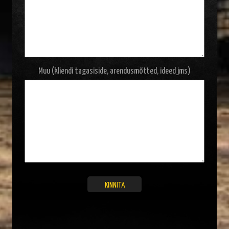
Muu (kliendi tagasiside, arendusmõtted, ideed jms)