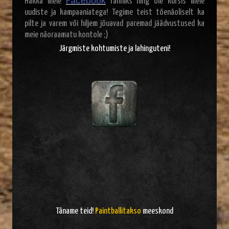
Facebook
Hakka meie
fänniks ning ole kursis meie
uudiste ja kampaaniatega! Tegime teist tõenäoliselt ka
pilte ja varem või hiljem jõuavad paremad jäädvustused ka
meie näoraamatu kontole ;)
Järgmiste kohtumiste ja lahinguteni!
Täname teid!
Paintballitakso
meeskond