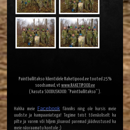
Paintballitakso klientidele Raketipood.ee tooted 25%
soodsamad, vt
www.RAKETIPOOD.ee
( kasuta SOODUSKOOD: “Paintballitakso” ).
Facebook
Hakka meie
fänniks ning ole kursis meie
uudiste ja kampaaniatega! Tegime teist tõenäoliselt ka
pilte ja varem või hiljem jõuavad paremad jäädvustused ka
meie näoraamatu kontole ;)